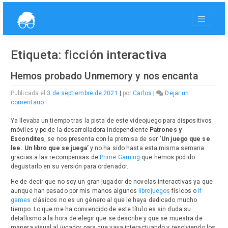
Saltar
al
contenido
Etiqueta:
ficción interactiva
Hemos probado Unmemory y nos encanta
Publicada el
3 de septiembre de 2021
|
por
Carlos
|
Dejar un
en
comentario
Hemos
probado
Ya llevaba un tiempo tras la pista de este videojuego para dispositivos
Unmemory
móviles y pc de la desarrolladora independiente
Patrones y
y
Escondites
, se nos presenta con la premisa de ser
‘Un juego que se
nos
lee. Un libro que se juega’
y no ha sido hasta esta misma semana
encanta
gracias a las recompensas de
Prime Gaming
que hemos podido
degustarlo en su versión para ordenador.
He de decir que no soy un gran jugador de novelas interactivas ya que
aunque han pasado por mis manos algunos
librojuegos
físicos o
i
f
games
clásicos no es un género al que le haya dedicado mucho
tiempo. Lo que me ha convencido de este título es sin duda su
detallismo a la hora de elegir que se describe y que se muestra de
manera visual al jugador para que vaya interactuando y resolviendo los